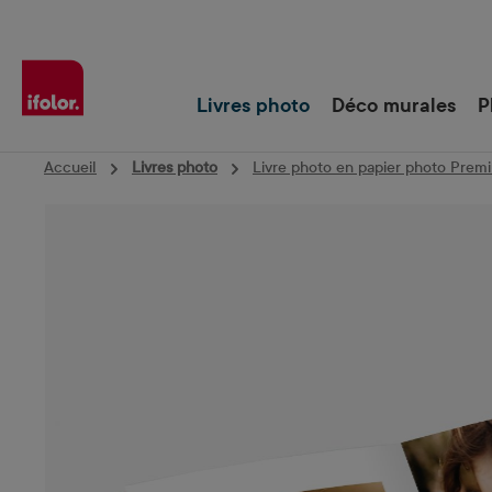
Passer à la navigation principale
Livres photo
Déco murales
P
Accueil
Livres photo
Livre photo en papier photo Prem
Ignorer la galerie d'images