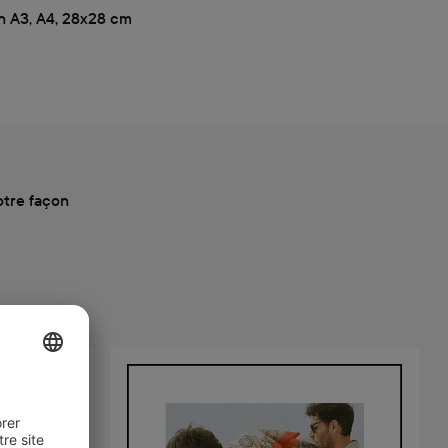
n A3, A4, 28x28 cm
otre façon