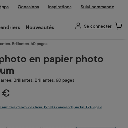
 Apps
Occasions
Inspirations
Suivi commande
Se connecter
endriers
Nouveautés
antes, Brillantes, 60 pages
 photo en papier photo
ium
arrée, Brillantes, Brillantes, 60 pages
5 €
n aux frais d'envoi dès from 3,95 € / commande; inclus TVA légale
z