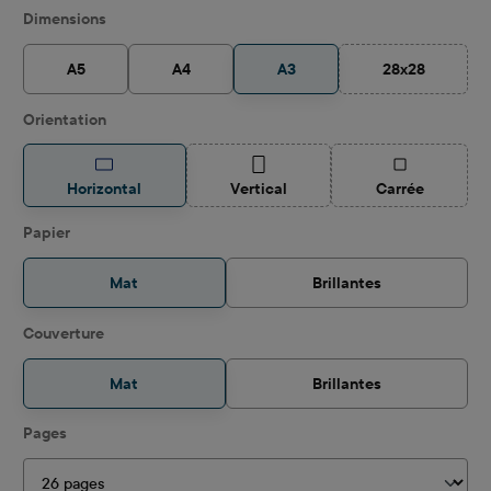
Sélectionnez
Dimensions
A5
A4
A3
28x28
(Cette option 
Sélectionnez
Orientation
(Cette option n'est pas disponible po
(Cette option 
Horizontal
Vertical
Carrée
Sélectionnez
Papier
Mat
Brillantes
Sélectionnez
Couverture
Mat
Brillantes
Sélectionnez
Pages