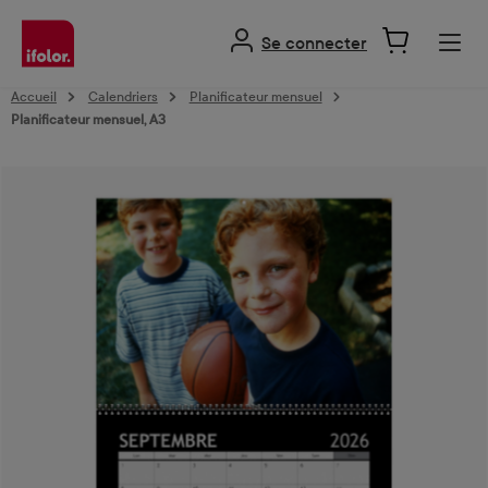
tenu principal
Se connecter
Accueil
Calendriers
Planificateur mensuel
Planificateur mensuel, A3
Ignorer la galerie d'images