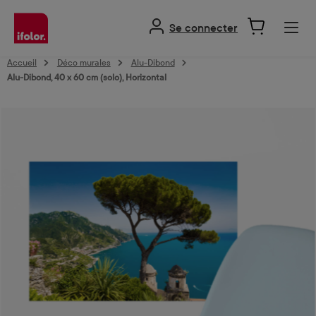
tenu principal
Se connecter
Accueil
Déco murales
Alu-Dibond
Alu-Dibond, 40 x 60 cm (solo), Horizontal
Ignorer la galerie d'images