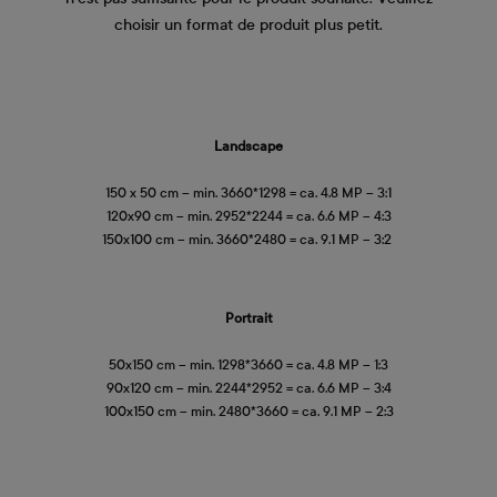
choisir un format de produit plus petit.
Landscape
150 x 50 cm – min. 3660*1298 = ca. 4.8 MP – 3:1
120x90 cm – min. 2952*2244 = ca. 6.6 MP – 4:3
150x100 cm – min. 3660*2480 = ca. 9.1 MP – 3:2
Portrait
50x150 cm – min. 1298*3660 = ca. 4.8 MP – 1:3
90x120 cm – min. 2244*2952 = ca. 6.6 MP – 3:4
100x150 cm – min. 2480*3660 = ca. 9.1 MP – 2:3