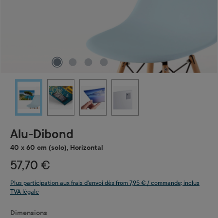
Alu-Dibond
40 x 60 cm (solo), Horizontal
57,70 €
Plus participation aux frais d'envoi dès from 7,95 € / commande; inclus
TVA légale
Sélectionnez
Dimensions