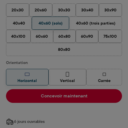
20x30
20x60
30x30
30x40
30x90
(Cette option n'est pas disponible pour
40x40
40x60 (solo)
40x60 (trois parties)
(Cette option n'est pas disponible pour le moment.)
(Cette option n'est 
40x100
60x60
60x80
60x90
75x100
(Cette option n'est pas disponible pour le moment.)
80x80
(Cette option n'est pas disponible pour
Sélectionnez
Orientation
(Cette option 
Horizontal
Vertical
Carrée
Concevoir maintenant
6 jours ouvrables