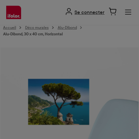
tenu principal
Se connecter
Accueil
Déco murales
Alu-Dibond
Alu-Dibond, 30 x 40 cm, Horizontal
Ignorer la galerie d'images