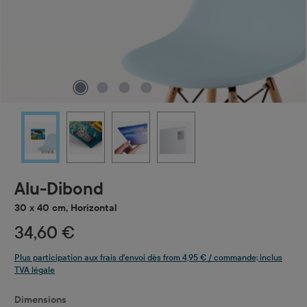
Alu-Dibond
30 x 40 cm, Horizontal
34,60 €
Plus participation aux frais d'envoi dès from 4,95 € / commande; inclus
TVA légale
Sélectionnez
Dimensions