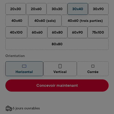
20x30
20x60
30x30
30x40
30x90
(Cette option n'est pas disponible pour
40x40
40x60 (solo)
40x60 (trois parties)
(Cette option n'est pas disponible pour le moment.)
(Cette option n'est 
40x100
60x60
60x80
60x90
75x100
(Cette option n'est pas disponible pour le moment.)
80x80
(Cette option n'est pas disponible pour
Sélectionnez
Orientation
(Cette option 
Horizontal
Vertical
Carrée
Concevoir maintenant
6 jours ouvrables