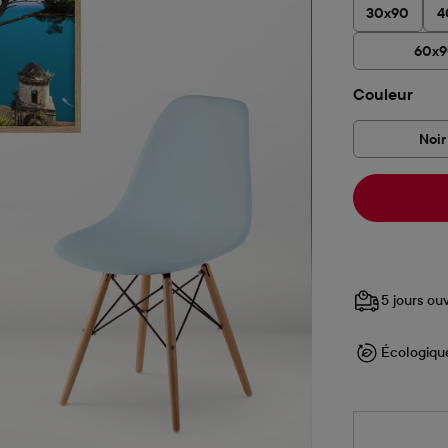
30x90
4
60x
Sélectionne
Couleur
Noir
5 jours ou
Écologiqu