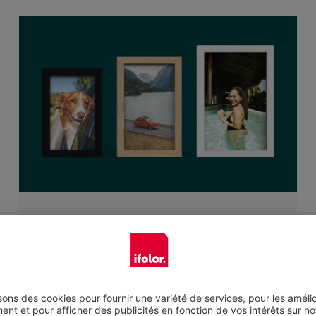
Plusieurs couleurs et formats
Pour votre cadre photo, vous avez le choix
entre du bois de tilleul peint en blanc ou peint
en noir, ou alors un cadre en bois de chêne
dans un aspect naturel. Le matériau naturel