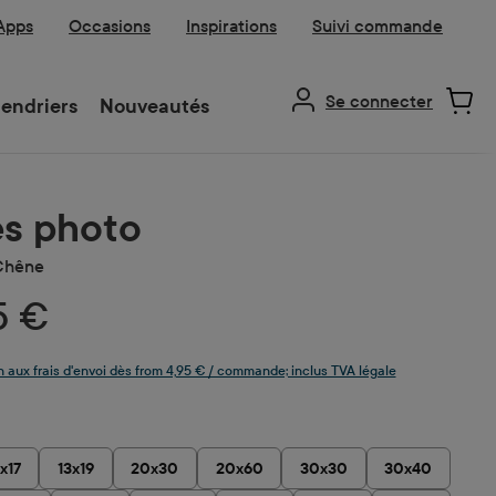
 Apps
Occasions
Inspirations
Suivi commande
Se connecter
endriers
Nouveautés
s photo
Chêne
5 €
n aux frais d'envoi dès from 4,95 € / commande; inclus TVA légale
z
1x17
13x19
20x30
20x60
30x30
30x40