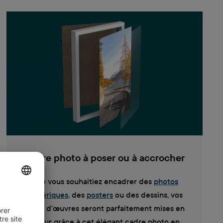
Cadre photo à poser ou à accrocher
Que vous souhaitiez encadrer des
photos
numériques
, des
posters
ou des dessins, vos
chefs d’œuvres seront parfaitement mises en
valeur grâce à cet élégant cadre photo en