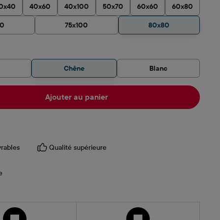
0x40
40x60
40x100
50x70
60x60
60x80
90
75x100
80x80
z
Chêne
Blanc
Ajouter au panier
vrables
Qualité supérieure
e