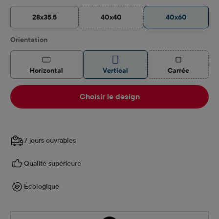
28x35.5
40x40
40x60
(Cette option n'est pas disponible pour
Sélectionnez
Orientation
(Cette option 
Horizontal
Vertical
Carrée
Choisir le design
7 jours ouvrables
Qualité supérieure
Écologique