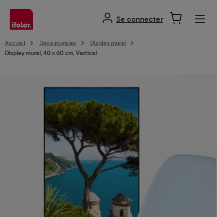
tenu principal
Se connecter
Accueil
Déco murales
Display mural
Display mural, 40 x 60 cm, Vertical
Ignorer la galerie d'images