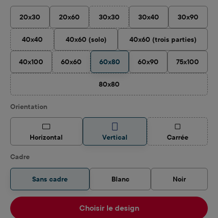
20x30
20x60
30x30
30x40
30x90
(Cette option n'est pas disponible pour
40x40
40x60 (solo)
40x60 (trois parties)
(Cette option n'est pas disponible pour le moment.)
40x100
60x60
60x80
60x90
75x100
(Cette option n'est pas disponible pour le moment.)
80x80
(Cette option n'est pas disponible pour
Sélectionnez
Orientation
(Cette option 
Horizontal
Vertical
Carrée
Cadre
Sans cadre
Blanc
Noir
Choisir le design