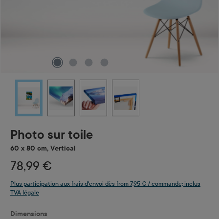
Photo sur toile
60 x 80 cm, Vertical
78,99 €
Plus participation aux frais d'envoi dès from 7,95 € / commande; inclus
TVA légale
Sélectionnez
Dimensions