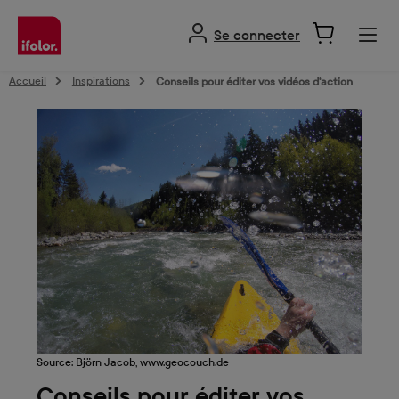
tenu principal
Se connecter
Accueil
Inspirations
Conseils pour éditer vos vidéos d‘action
Source: Björn Jacob, www.geocouch.de
Conseils pour éditer vos