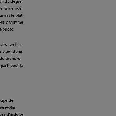
ion du degré
ge finale que
 est le plat,
aleur ? Comme
a photo.
uire, un film
convient donc
s de prendre
 parti pour la
soupe de
ière-plan
ues d'ardoise