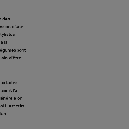
x des
ension d'une
tylistes
à la
 légumes sont
loin d'être
us faites
aient l'air
générale on
 il est très
dun