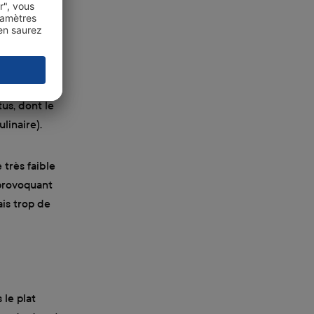
ur prendre
e) possédant
ns de
telles que
 «Objectif»
us, dont le
linaire).
 très faible
 provoquant
ais trop de
 le plat