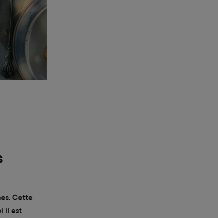
s
nes. Cette
 il est