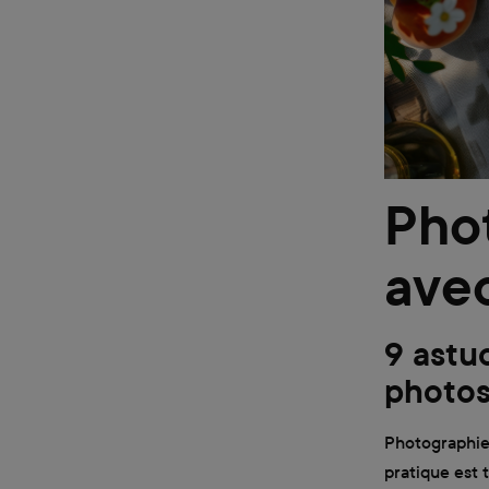
Phot
ave
9 astu
photos 
Photographier
pratique est 