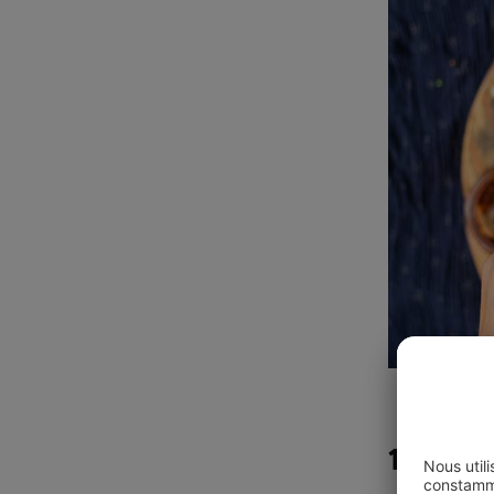
1) L 'é