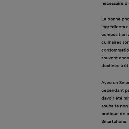
nécessaire d'ê
La bonne pho
ingrédients e
composition a
culinaires so
consommation.
souvent encor
destinée à ê
Avec un Smart
cependant pas 
davoir été mi
souhaite non 
pratique de p
Smartphone.