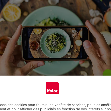
Commander la box maintenant
quipement adapté