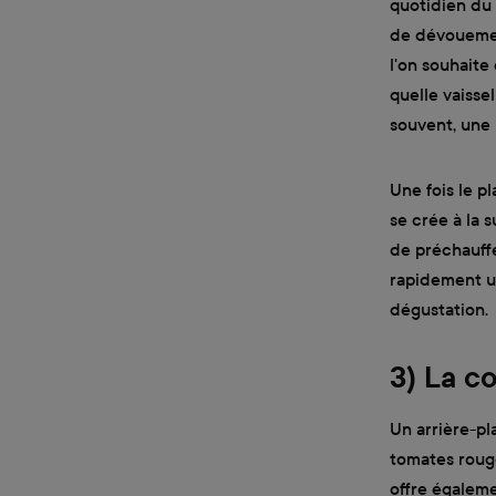
quotidien du
de dévouement
l'on souhaite
quelle vaisse
souvent, une 
Une fois le pl
se crée à la s
de préchauffer
rapidement une
dégustation.
3) La c
Un arrière-pl
tomates rouge
offre égalem