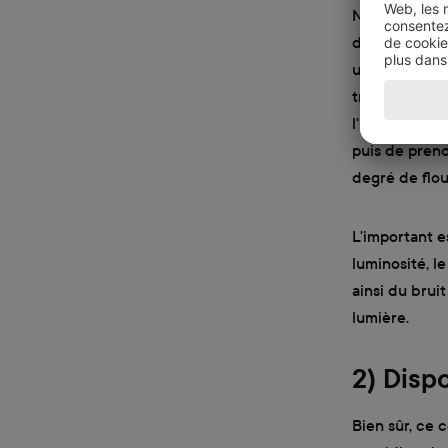
Nous considé
des photos. P
une applicati
traitement de
l'inusable Hip
puis de prend
degré de flou
L'important e
luminosité, l
ainsi du bruit
lumière.
2) Disp
Bien sûr, ce 