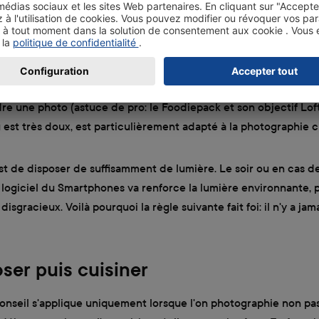
rons ici les Smartphones comme l'instrument le plus simple po
our cela, il est nécessaire de posséder un smartphone (logiqu
on appareil photo intégrée ainsi qu'une ou plusieurs applicatio
s photos. Les applications qui traitent directement les photos, 
stamatic sont très pratiques. Il suffit de choisir entre «Film» et
re une photo (astuce de pro: le Foodiepack et son objectif Loft
 est très doux, est particulièrement adapté à la photographie cu
st de disposer de suffisamment de lumière. Le soir ou en cas de
e logiciel du Smartphones va renforce la lumière environnante,
 disgracieux. Voilà pourquoi la règle suivante fait foi: il n'y a jam
oser puis cuisiner
conseil s'applique uniquement lorsque l'on photographie non pas