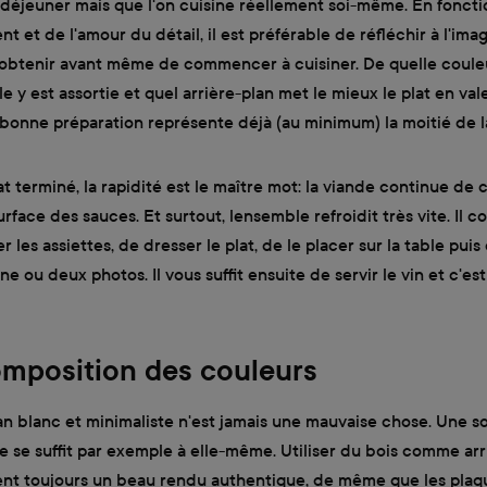
 déjeuner mais que l'on cuisine réellement soi-même. En fonct
 et de l'amour du détail, il est préférable de réfléchir à l'ima
 obtenir avant même de commencer à cuisiner. De quelle couleur
lle y est assortie et quel arrière-plan met le mieux le plat en v
bonne préparation représente déjà (au minimum) la moitié de l
at terminé, la rapidité est le maître mot: la viande continue de c
urface des sauces. Et surtout, lensemble refroidit très vite. Il 
 les assiettes, de dresser le plat, de le placer sur la table pui
 ou deux photos. Il vous suffit ensuite de servir le vin et c'est
omposition des couleurs
an blanc et minimaliste n'est jamais une mauvaise chose. Une 
 se suffit par exemple à elle-même. Utiliser du bois comme arr
ent toujours un beau rendu authentique, de même que les plaq