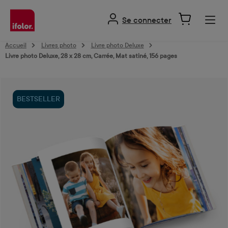
tenu principal
Se connecter
Accueil
Livres photo
Livre photo Deluxe
Livre photo Deluxe, 28 x 28 cm, Carrée, Mat satiné, 156 pages
Ignorer la galerie d'images
BESTSELLER