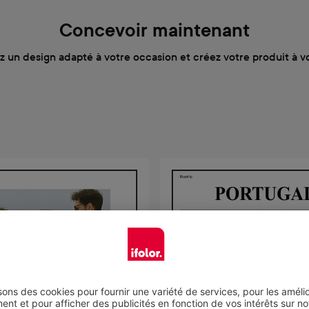
Concevoir maintenant
z un design adapté à votre occasion et créez votre produit à v