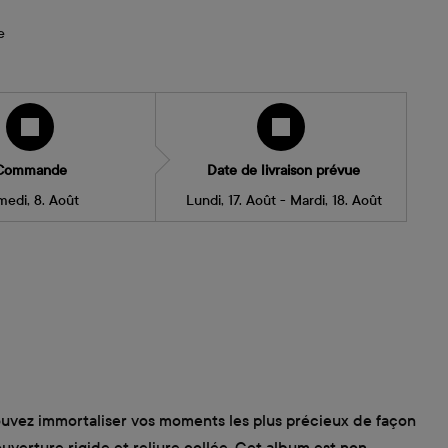
e
Commande
Date de livraison prévue
medi, 8. Août
Lundi, 17. Août - Mardi, 18. Août
ouvez immortaliser vos moments les plus précieux de façon
verture rigide et reliure collée. Cet album est non