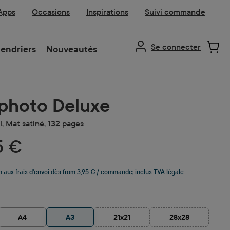
 Apps
Occasions
Inspirations
Suivi commande
Se connecter
endriers
Nouveautés
 photo Deluxe
l, Mat satiné, 132 pages
5 €
n aux frais d'envoi dès from 3,95 € / commande; inclus TVA légale
z
A4
A3
21x21
28x28
(Cette option n'est pas disponible po
(Cette option n'e