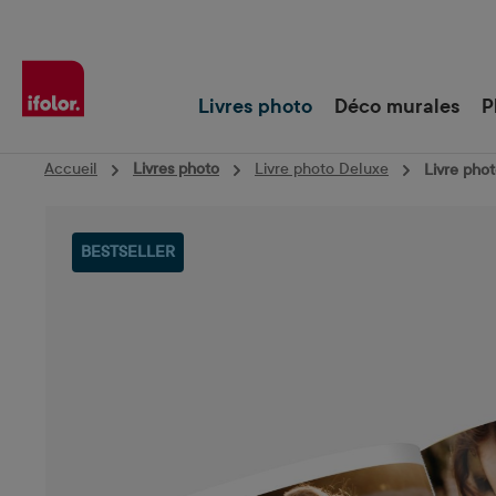
Passer à la navigation principale
Livres photo
Déco murales
P
Accueil
Livres photo
Livre photo Deluxe
Livre phot
Ignorer la galerie d'images
BESTSELLER