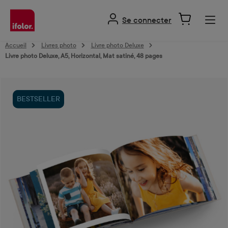
tenu principal
Se connecter
Accueil
Livres photo
Livre photo Deluxe
Livre photo Deluxe, A5, Horizontal, Mat satiné, 48 pages
Ignorer la galerie d'images
BESTSELLER