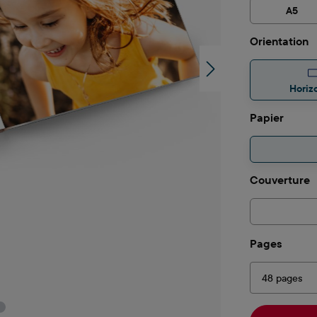
A5
Sélectionne
Orientation
Horiz
Sélectionne
Papier
Sélectionne
Couverture
Sélectionne
Pages