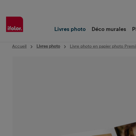
Passer à la navigation principale
Livres photo
Déco murales
P
Accueil
Livres photo
Livre photo en papier photo Prem
Ignorer la galerie d'images