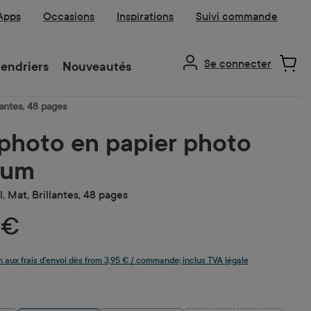
 Apps
Occasions
Inspirations
Suivi commande
Se connecter
endriers
Nouveautés
lantes, 48 pages
 photo en papier photo
ium
, Mat, Brillantes, 48 pages
 €
n aux frais d'envoi dès from 3,95 € / commande; inclus TVA légale
z