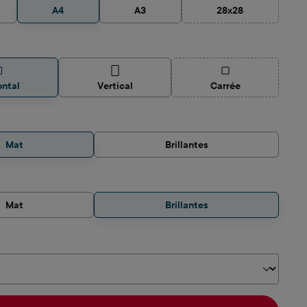
A4
A3
28x28
(Cette option n'est
z
(Cette option n'est p
ontal
Vertical
Carrée
z
Mat
Brillantes
z
Mat
Brillantes
z