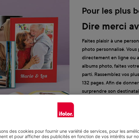
Pour les plus
Dire merci av
Faites plaisir à une pers
photo personnalisé. Vous 
directement en ligne ou av
albums photo, faites votre
parti. Rassemblez vos pl
132 pages. Afin de donne
surprendre son destinatair
rajoutant des messages à 
Vers les livres photo