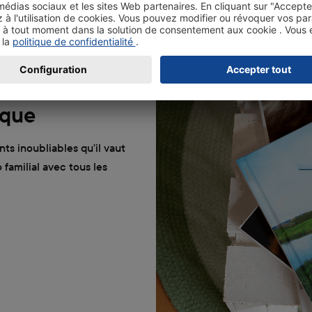
ique
ts inoubliables qu’il vaut
familial avec tous les