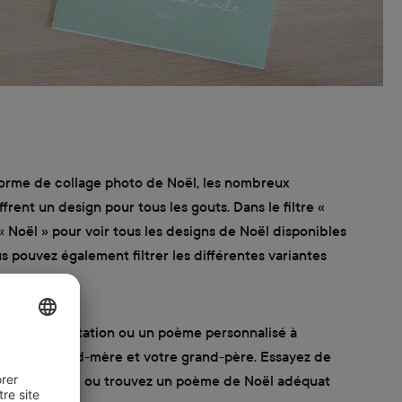
forme de collage photo de Noël, les nombreux
rent un design pour tous les gouts. Dans le filtre «
« Noël » pour voir tous les designs de Noël disponibles
s pouvez également filtrer les différentes variantes
tos.
ne petite citation ou un poème personnalisé à
pour votre grand-mère et votre grand-père. Essayez de
 vœux de Noël ou trouvez un poème de Noël adéquat