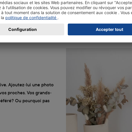
pour votre carte de vœux
Laissez-vous inspirer
tive. Ajoutez-lui une photo
vos proches. Vos grands-
préféré? Ou pourquoi pas