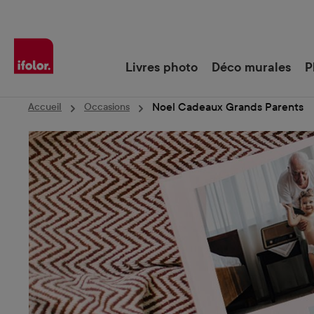
Passer à la navigation principale
Livres photo
Déco murales
P
Noel Cadeaux Grands Parents
Accueil
Occasions