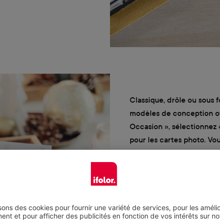
Classique, drôle ou sous 
modèles de conception off
Occasion », sélectionnez 
pour les cartes photo. Vou
pour une ou plusieurs pho
Une carte de vœux avec u
l’intérieur sera parfait 
faire des rimes avec vos